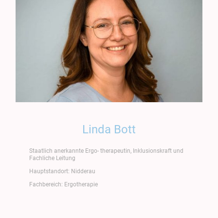
Linda Bott
Staatlich anerkannte Ergo- therapeutin, Inklusionskraft und
Fachliche Leitung
Hauptstandort: Nidderau
Fachbereich: Ergotherapie