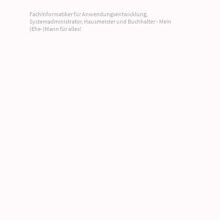
Fachinformatiker für Anwendungsentwicklung,
Systemadministrator, Hausmeister und Buchhalter - Mein
(Ehe-)Mann für alles!