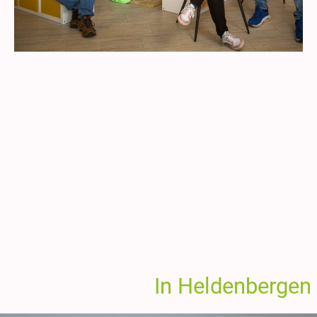
Das sind wir - EIN TEAM!
Unser Team besteht aus verschiedenen
Charakteren, Berufen und Altersstufen. Jede*r
bringt eigene Erfahrungen und Fähigkeiten mit und
genau das macht uns als Team so einzigartig und
so stark. Wir profitieren und lernen voneinander,
entwickeln uns gemeinsam weiter und hören
niemals auf ein gemeinsames Ziel zu verfolgen:
Wir zusammen wollen das Beste für Sie!
In Heldenbergen