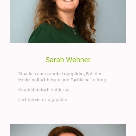
Sarah Wehner
Staatlich anerkannte Logopädin, B.A. der
Medizinalfachberufe und Fachliche Leitung
Hauptstandort: Nidderau
Fachbereich: Logopädie