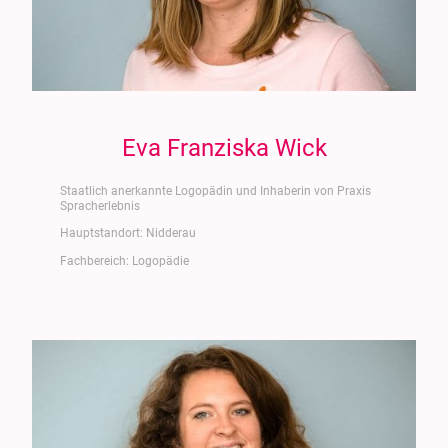
Eva Franziska Wick
Staatlich anerkannte Logopädin und Inhaberin von Praxis
Spracherlebnis
Hauptstandort: Nidderau
Fachbereich: Logopädie